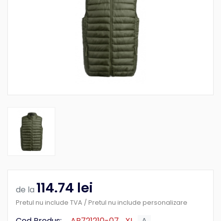
114.74 lei
de la
Pretul nu include TVA / Pretul nu include personalizare
Cod Produs:
AP721210-07_XL
A