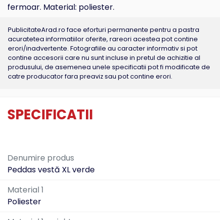
fermoar. Material: poliester.
PublicitateArad.ro face eforturi permanente pentru a pastra
acuratetea informatiilor oferite, rareori acestea pot contine
erori/inadvertente. Fotografiile au caracter informativ si pot
contine accesorii care nu sunt incluse in pretul de achizitie al
produsului, de asemenea unele specificatii pot fi modificate de
catre producator fara preaviz sau pot contine erori.
SPECIFICATII
Denumire produs
Peddas vestă XL verde
Material 1
Poliester