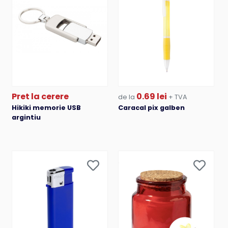
Pret la cerere
0.69 lei
de la
+ TVA
Hikiki memorie USB
Caracal pix galben
argintiu