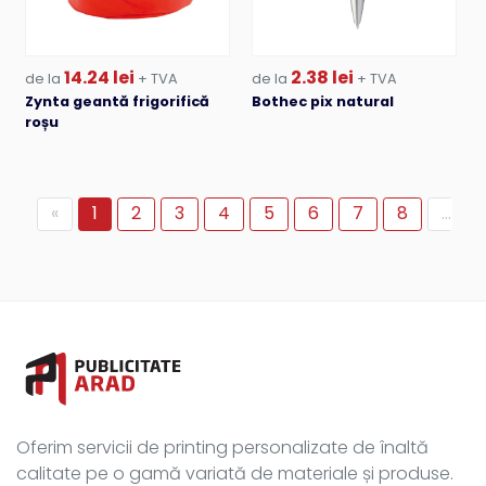
14.24 lei
2.38 lei
de la
+ TVA
de la
+ TVA
Zynta geantă frigorifică
Bothec pix natural
roșu
«
1
2
3
4
5
6
7
8
...
Oferim servicii de printing personalizate de înaltă
calitate pe o gamă variată de materiale și produse.