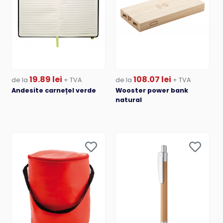
19.89 lei
108.07 lei
de la
+ TVA
de la
+ TVA
Andesite carnețel verde
Wooster power bank
natural