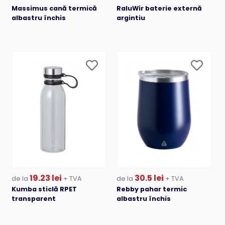
Massimus cană termică
RaluWir baterie externă
albastru închis
argintiu
19.23 lei
30.5 lei
de la
+ TVA
de la
+ TVA
Kumba sticlă RPET
Rebby pahar termic
transparent
albastru închis