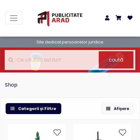
Site dedicat persoanelor juridice
caută
Shop
Categorii și Filtre
Afișare