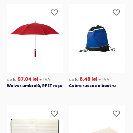
97.04 lei
6.48 lei
de la
+ TVA
de la
+ TVA
Wolver umbrelă, RPET roșu
Cobra rucsac albastru