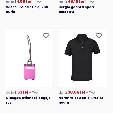
14.59 lei
49.16 lei
de la
+ TVA
de la
+ TVA
Vasco Breloc sticlă, RSS
Sergio geanta sport
auriu
albastru
1.53 lei
38.06 lei
de la
+ TVA
de la
+ TVA
Glasgow etichetă bagaje
Noran tricou polo RPET XL
roz
negru