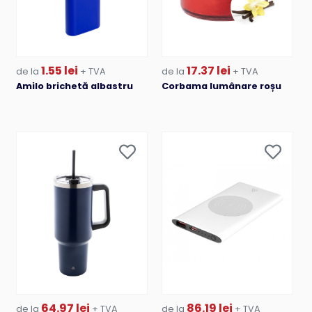
1.55 lei
17.37 lei
de la
+ TVA
de la
+ TVA
Amilo brichetă albastru
Corbama lumânare roșu
64.97 lei
86.19 lei
de la
+ TVA
de la
+ TVA