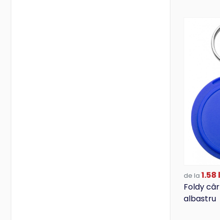
Stanley/Stella
Starworld
Stedman
USB
Valento
Vanilla Season
Victorinox
Wenger
1.58 
de la
Foldy câr
albastru