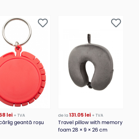
58 lei
131.05 lei
+ TVA
de la
+ TVA
cârlig geantă roșu
Travel pillow with memory
foam 28 × 9 × 26 cm