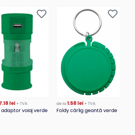
.18 lei
1.58 lei
+ TVA
de la
+ TVA
 adaptor voiaj verde
Foldy cârlig geantă verde