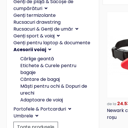
Genți de plajă & Sacoșe de
cumpărături
Genți termizolante
Rucsacuri drawstring
Rucsacuri & Genți de umăr
Genți sport & voiaj
Genți pentru laptop & documente
Acesorii voiaj
Cârlige geantă
Etichete & Curele pentru
bagaje
Cântare de bagaj
Măști pentru ochi & Dopuri de
urechi
Adaptoare de voiaj
24.5
de la
Portofele & Portcarduri
Newark c
Umbrele
roșu
Toate produsele