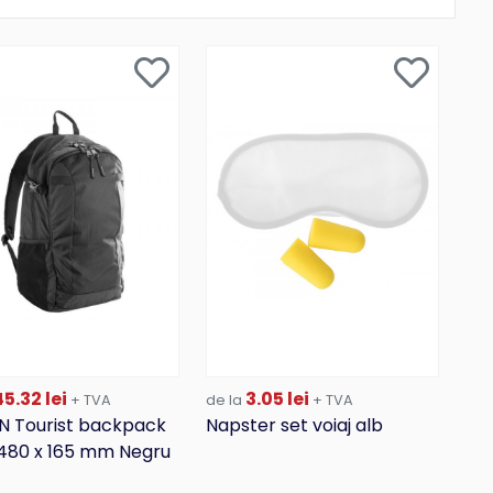
5.32 lei
3.05 lei
+ TVA
de la
+ TVA
N Tourist backpack
Napster set voiaj alb
 480 x 165 mm Negru