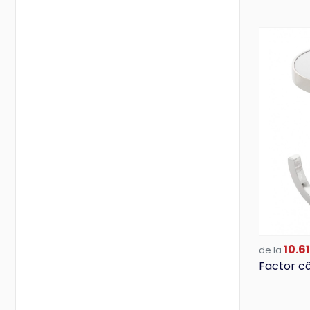
10.61
de la
Factor câ