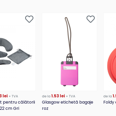
3 lei
1.53 lei
1.
+ TVA
de la
+ TVA
de la
t pentru călătorii
Glasgow etichetă bagaje
Foldy 
 22 cm Gri
roz