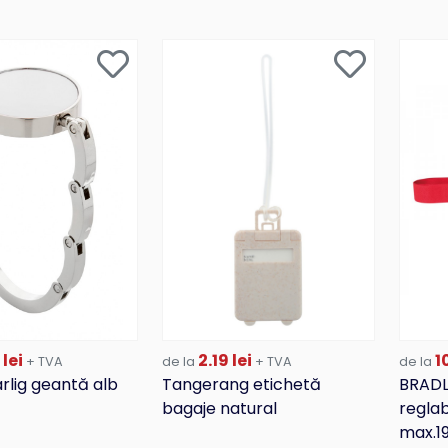
 lei
2.19 lei
10
+ TVA
de la
+ TVA
de la
rlig geantă alb
Tangerang etichetă
BRADL
bagaje natural
reglab
max.1