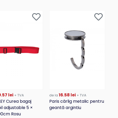
.57 lei
16.58 lei
+ TVA
de la
+ TVA
EY Curea bagaj
Paris cârlig metalic pentru
il adjustable 5 ×
geantă argintiu
90cm Rosu