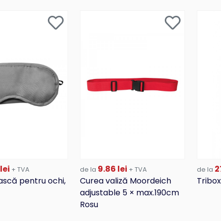
lei
9.86 lei
27
+ TVA
de la
+ TVA
de la
ască pentru ochi,
Curea valiză Moordeich
Tribox
adjustable 5 × max.190cm
Rosu