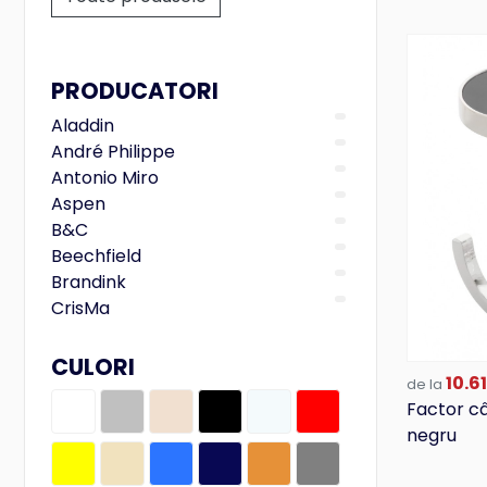
PRODUCATORI
Aladdin
André Philippe
Antonio Miro
Aspen
B&C
Beechfield
Brandink
CrisMa
Designed To Work
Ferraghini
CULORI
10.61
Fruit of the Loom
de la
Factor câ
Gildan
negru
iDealBasic
Just Hoods