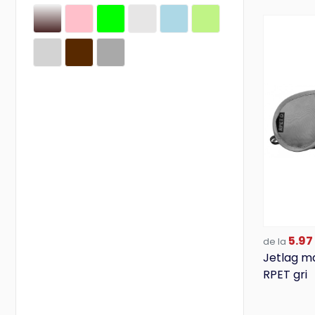
Kariban
LegendClassics
M-Collection
Mark Twain
MoLu
Next Level Apparel
NO1
Olima
Orizons
Other
Other brands
Pierre Cardin
Proact
Regatta
Result
5.97 
de la
RUSSELL
Jetlag m
Schwarzwolf
RPET gri
Silicon Power
Sols