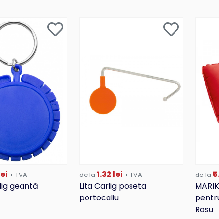
lei
1.32 lei
5.
+ TVA
de la
+ TVA
de la
lig geantă
Lita Carlig poseta
MARIK
portocaliu
pentru
Rosu