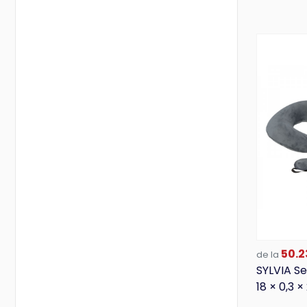
50.2
de la
SYLVIA Se
18 × 0,3 ×