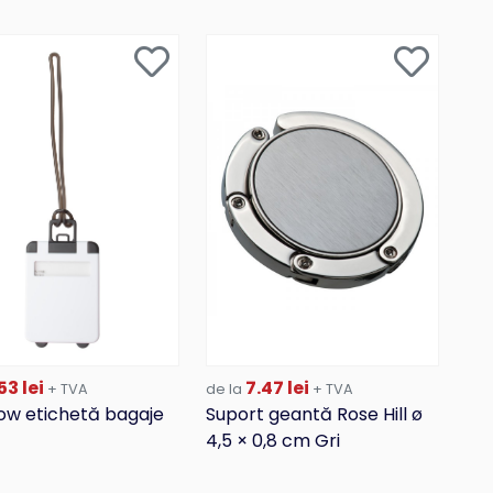
53 lei
7.47 lei
+ TVA
de la
+ TVA
ow etichetă bagaje
Suport geantă Rose Hill ø
4,5 × 0,8 cm Gri