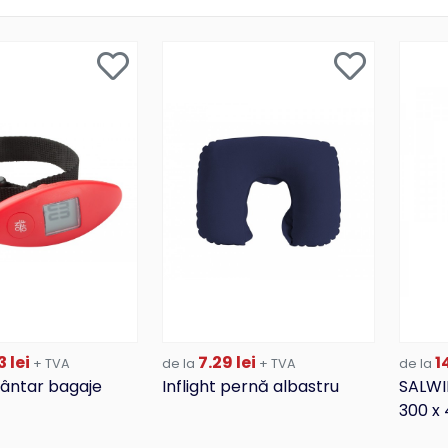
3 lei
7.29 lei
14
+ TVA
de la
+ TVA
de la
ântar bagaje
Inflight pernă albastru
SALWI
300 x