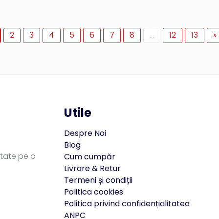
2
3
4
5
6
7
8
...
12
13
»
Utile
Despre Noi
Blog
itate pe o
Cum cumpăr
Livrare & Retur
Termeni și condiții
Politica cookies
Politica privind confidențialitatea
ANPC