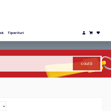
ck
Tiparituri
caută