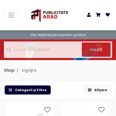
Site dedicat persoanelor juridice
caută
Shop
Ingrijire
Categorii și Filtre
Afișare