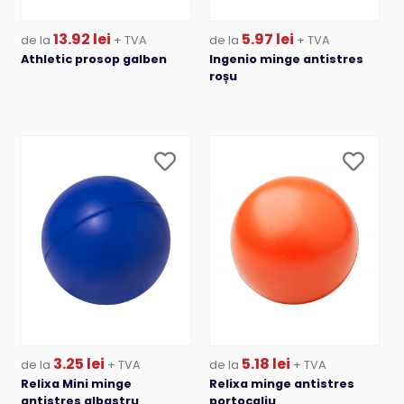
13.92 lei
5.97 lei
de la
+ TVA
de la
+ TVA
Athletic prosop galben
Ingenio minge antistres
roșu
3.25 lei
5.18 lei
de la
+ TVA
de la
+ TVA
Relixa Mini minge
Relixa minge antistres
antistres albastru
portocaliu