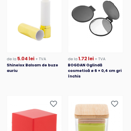
5.04 lei
1.72 lei
de la
+ TVA
de la
+ TVA
Shinelox Balsam de buze
BOGDAN Oglindă
auriu
cosmetică ø 6 × 0,4 cm gri
închis