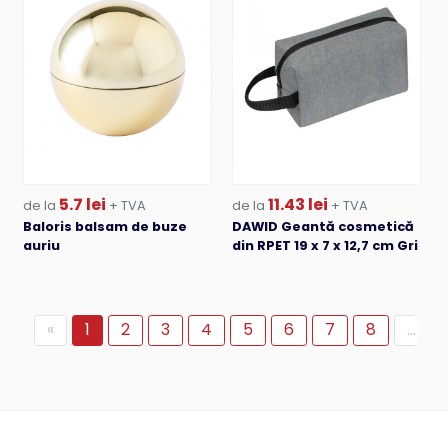
5.7 lei
11.43 lei
de la
+ TVA
de la
+ TVA
Baloris balsam de buze
DAWID Geantă cosmetică
auriu
din RPET 19 x 7 x 12,7 cm Gri
«
1
2
3
4
5
6
7
8
...