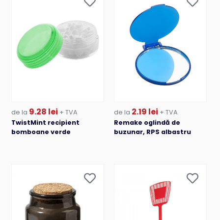
9.28 lei
2.19 lei
de la
+ TVA
de la
+ TVA
TwistMint recipient
Remake oglindă de
bomboane verde
buzunar, RPS albastru