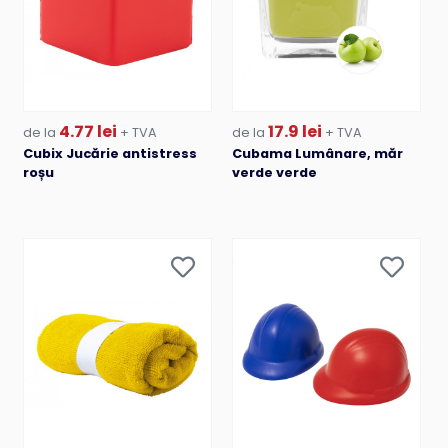
4.77 lei
17.9 lei
de la
+ TVA
de la
+ TVA
Cubix Jucărie antistress
Cubama Lumânare, măr
roșu
verde verde