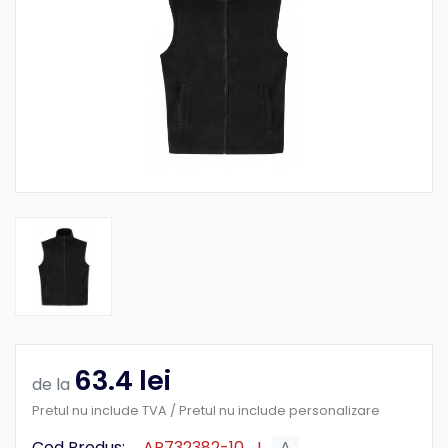
63.4 lei
de la
Pretul nu include TVA / Pretul nu include personalizare
Cod Produs:
AP732382-10_L
A