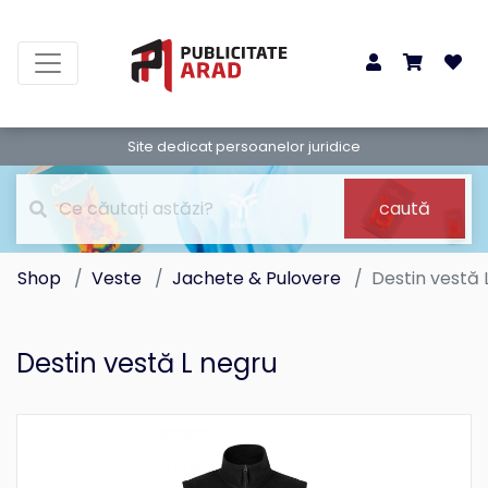
Site dedicat persoanelor juridice
caută
Shop
Veste
Jachete & Pulovere
Destin vestă 
Destin vestă L negru