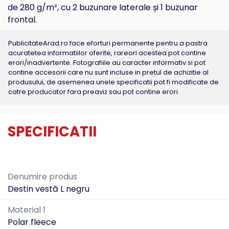
de 280 g/m², cu 2 buzunare laterale și 1 buzunar
frontal.
PublicitateArad.ro face eforturi permanente pentru a pastra
acuratetea informatiilor oferite, rareori acestea pot contine
erori/inadvertente. Fotografiile au caracter informativ si pot
contine accesorii care nu sunt incluse in pretul de achizitie al
produsului, de asemenea unele specificatii pot fi modificate de
catre producator fara preaviz sau pot contine erori.
SPECIFICATII
Denumire produs
Destin vestă L negru
Material 1
Polar fleece